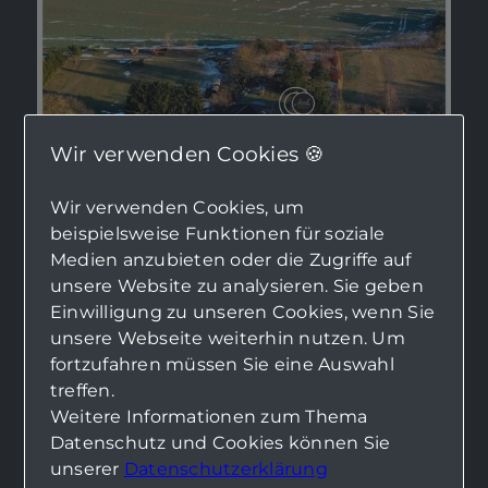
Wir verwenden Cookies 🍪
Wir verwenden Cookies, um
beispielsweise Funktionen für soziale
Medien anzubieten oder die Zugriffe auf
14621 Schönwalde-Glien - Grundstück zu kaufen
unsere Website zu analysieren. Sie geben
GROSSZÜGIG UND BAUTRÄGERFREI: IDYLLISCH GELEGENES BAUGRUNDSTÜCK IN SCHÖNWALDE (BERLINER SPECKGÜRTEL)
Einwilligung zu unseren Cookies, wenn Sie
Grundstücksfläche
unsere Webseite weiterhin nutzen. Um
ca. 1.982 m²
fortzufahren müssen Sie eine Auswahl
Kaufpreis
treffen.
150.000 €
Weitere Informationen zum Thema
Datenschutz und Cookies können Sie
Mehr erfahren
unserer
Datenschutzerklärung