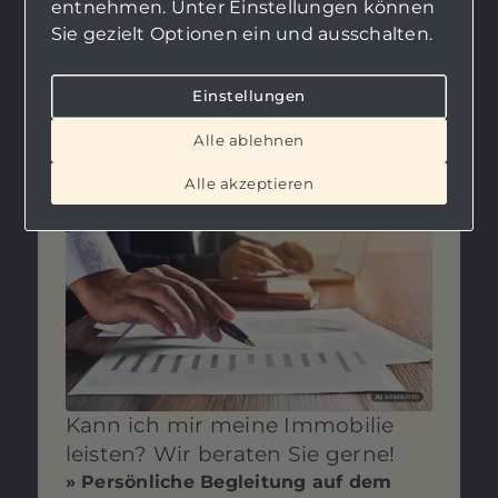
entnehmen. Unter Einstellungen können
Sie gezielt Optionen ein und ausschalten.
«
‹
›
»
1
2
3
4
5
Einstellungen
Alle ablehnen
Alle akzeptieren
Kann ich mir meine Immobilie
leisten? Wir beraten Sie gerne!
» Persönliche Begleitung auf dem