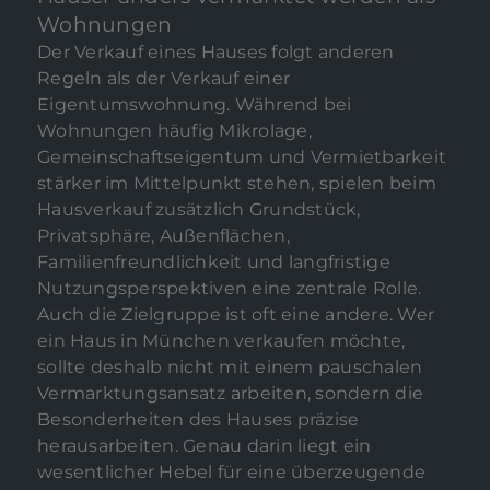
akzeptiert werden, bedarf der
Wohnungen
Zugriff auf diese Inhalte
Der Verkauf eines Hauses folgt anderen
keiner manuellen
Regeln als der Verkauf einer
Zustimmung mehr
Eigentumswohnung. Während bei
Ich stimme zu
Wohnungen häufig Mikrolage,
Gemeinschaftseigentum und Vermietbarkeit
stärker im Mittelpunkt stehen, spielen beim
Hausverkauf zusätzlich Grundstück,
Privatsphäre, Außenflächen,
Familienfreundlichkeit und langfristige
Nutzungsperspektiven eine zentrale Rolle.
Auch die Zielgruppe ist oft eine andere. Wer
ein Haus in München verkaufen möchte,
sollte deshalb nicht mit einem pauschalen
Vermarktungsansatz arbeiten, sondern die
Besonderheiten des Hauses präzise
herausarbeiten. Genau darin liegt ein
wesentlicher Hebel für eine überzeugende