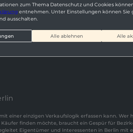
mationen zum Thema Datenschutz und Cookies können
klärung
entnehmen. Unter Einstellungen können Sie g
nd ausschalten.
lungen
Alle ablehnen
Alle a
rlin
 mit einer einzigen Verkaufslogik erfassen kann. Wer 
Käufer finden möchte, braucht ein Gespür für Bezirk
begleitet Eigentümer und Interessenten in Berlin mit 