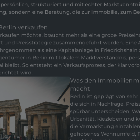
ersönlich, strukturiert und mit echter Marktkenntnis
, sondern eine Beratung, die zur Immobilie, zum Bez
Berlin verkaufen
erkaufen möchte, braucht mehr als eine grobe Preisein
tart und Preisstrategie zusammengeführt werden. Ein
rgenommen als eine Kapitalanlage in Friedrichshain o
igentümer in Berlin mit lokalem Marktverständnis, per
 bleibt. So entsteht ein Verkaufsprozess, der klar vorbe
ichtet wird.
Was den Immobilienmar
macht
Berlin ist geprägt von sehr
die sich in Nachfrage, Pre
spürbar unterscheiden. W
Urbanität, Kiezleben und 
die Vermarktung einzahlen
gehobenes Wohnumfeld, Fa