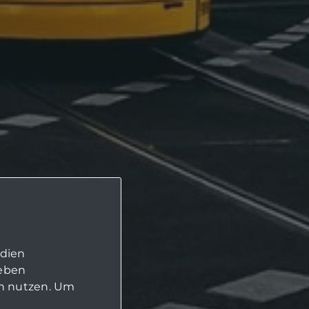
edien
geben
in nutzen. Um