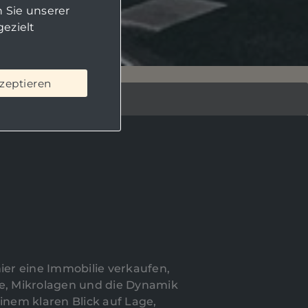
 Sie unserer
ezielt
kzeptieren
hier eine Immobilie verkaufen,
e, Mikrolagen und die Dynamik
einem klaren Blick auf Lage,