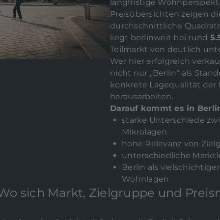
langfristige Wohnperspekt
Preisübersichten zeigen di
durchschnittliche Quadra
liegt berlinweit bei rund
5.
Teilmarkt von deutlich unt
Wer hier erfolgreich verka
nicht nur „Berlin“ als Stan
konkrete Lagequalität der
herausarbeiten.
Darauf kommt es in Berli
starke Unterschiede zw
Mikrolagen
hohe Relevanz von Ziel
unterschiedliche Marktl
Berlin als vielschichtige
Wohnlagen
 Wo sich Markt, Zielgruppe und Preis