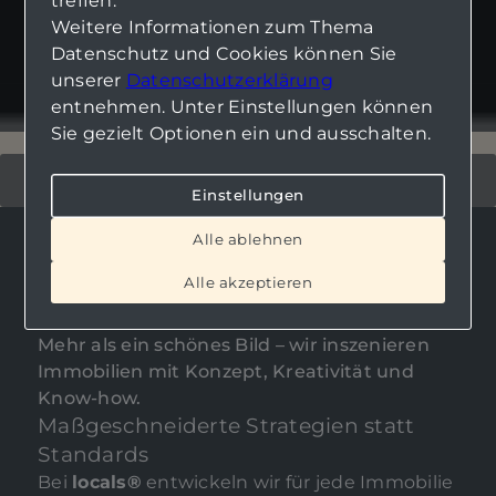
treffen.
Weitere Informationen zum Thema
Datenschutz und Cookies können Sie
unserer
Datenschutzerklärung
entnehmen. Unter Einstellungen können
Sie gezielt Optionen ein und ausschalten.
Einstellungen
Alle ablehnen
Vermarktungsstrategie &
Alle akzeptieren
Exposé
Mehr als ein schönes Bild – wir inszenieren
Immobilien mit Konzept, Kreativität und
Know-how.
Maßgeschneiderte Strategien statt
Standards
Bei
locals®
entwickeln wir für jede Immobilie