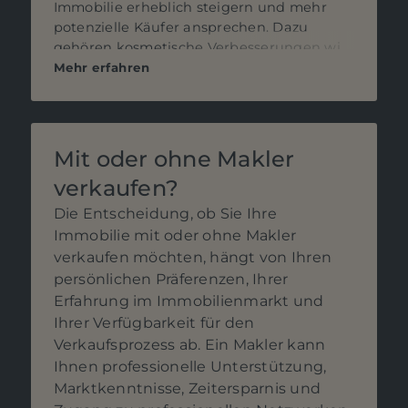
Immobilie erheblich steigern und mehr
potenzielle Käufer ansprechen. Dazu
gehören kosmetische Verbesserungen wie
frische Farbe und neue Bodenbeläge,
Mehr erfahren
Modernisierung von Küche und
Badezimmer, energieeffiziente Upgrades,
Straßenansicht und
Landschaftsgestaltung, Reparaturen und
Mit oder ohne Makler
Wartung, professionelle Reinigung, Home
verkaufen?
Staging und Inspektionen. In allen Fällen
ist es ratsam, mit einem
Die Entscheidung, ob Sie Ihre
Immobilienexperten zu sprechen, um die
Immobilie mit oder ohne Makler
besten Optionen für Ihren spezifischen Fall
verkaufen möchten, hängt von Ihren
zu ermitteln und den Return on
persönlichen Präferenzen, Ihrer
Investment zu maximieren.
Erfahrung im Immobilienmarkt und
Ihrer Verfügbarkeit für den
Verkaufsprozess ab. Ein Makler kann
Ihnen professionelle Unterstützung,
Marktkenntnisse, Zeitersparnis und