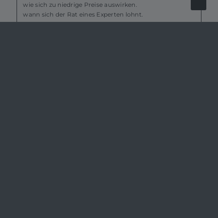
wie sich zu niedrige Preise auswirken.
wann sich der Rat eines Experten lohnt.
dass eine marktorientierte und realistische Preisfindung
zum Ziel führt.
Download
ENERGETISCHE