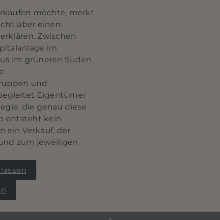
verkaufen möchte, merkt
nicht über einen
erklären. Zwischen
italanlage im
aus im grüneren Süden
e
gruppen und
begleitet Eigentümer
tegie, die genau diese
o entsteht kein
n ein Verkauf, der
t und zum jeweiligen
 lassen
en