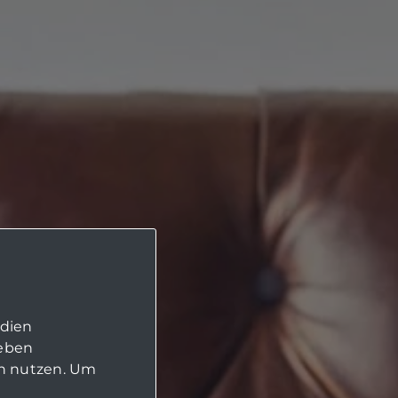
edien
geben
in nutzen. Um