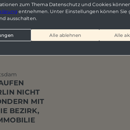
mationen zum Thema Datenschutz und Cookies können
klärung
entnehmen. Unter Einstellungen können Sie g
nd ausschalten.
lungen
Alle ablehnen
Alle a
otsdam
KAUFEN
RLIN NICHT
ONDERN MIT
IE BEZIRK,
MMOBILIE