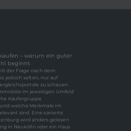
rkaufen – warum ein guter
E JETZT IHRE
ahl beginnt
BILIE
mit der Frage nach dem
es jedoch selten, nur auf
ergleichsportale zu schauen.
Immobilie im jeweiligen Umfeld
he Käufergruppe
 und welche Merkmale im
ste / Social
elevant sind. Eine sanierte
dia
tenburg wird anders gelesen
ernen Quellen,
ng in Neukölln oder ein Haus
en und Social-