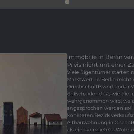
Immobilie in Berlin ve
BEWERTEN SI
Preis nicht mit einer Z
IMMO
Viele Eigentümer starten 
Marktwert. In Berlin reicht 
Durchschnittswerte oder V
Entscheidend ist, wie die 
wahrgenommen wird, welc
angesprochen werden soll
Externe Dien
konkreten Bezirk verkaufsr
Me
Altbauwohnung in Charlot
Inhalte aus ext
als eine vermietete Wohnu
Videoplattform