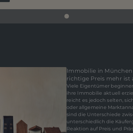
Immobilie in München
BEWERTEN SI
richtige Preis mehr ist
IMMO
Viele Eigentümer beginnen
ihre Immobilie aktuell erz
reicht es jedoch selten, si
oder allgemeine Marktanna
sind die Unterschiede zwi
unterschiedlich die Käufer
Externe Dien
Reaktion auf Preis und Prä
Me