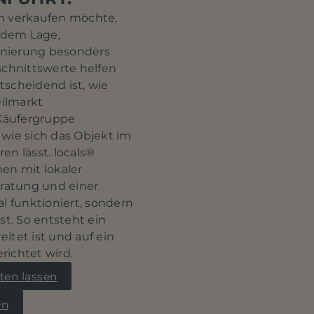
n verkaufen möchte,
 dem Lage,
ionierung besonders
hnittswerte helfen
ntscheidend ist, wie
eilmarkt
Käufergruppe
wie sich das Objekt im
n lässt. locals®
en mit lokaler
eratung und einer
l funktioniert, sondern
st. So entsteht ein
eitet ist und auf ein
ichtet wird.
ten lassen
en