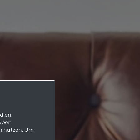
edien
geben
in nutzen. Um