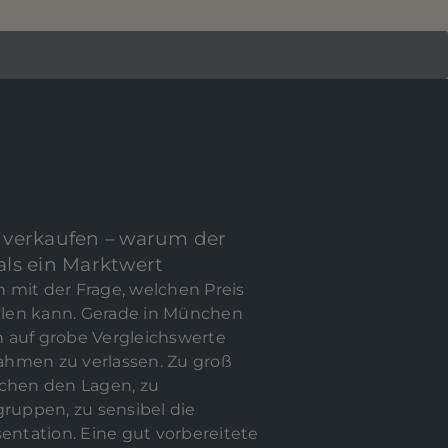
 verkaufen – warum der
E JETZT IHRE
 als ein Marktwert
BILIE
 mit der Frage, welchen Preis
ielen kann. Gerade in München
ch auf grobe Vergleichswerte
hmen zu verlassen. Zu groß
schen den Lagen, zu
gruppen, zu sensibel die
ste / Social
sentation. Eine gut vorbereitete
dia