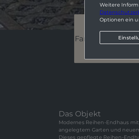
Weitere Infor
Datenschutzer
Optionen ein u
Familienfreundli
Einstel
Das Objekt
Modernes Reihen-Endhaus mit h
angelegtem Garten und neuem
Dieses gepflegte Reihen-Endha