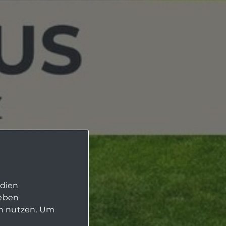
edien
geben
in nutzen. Um