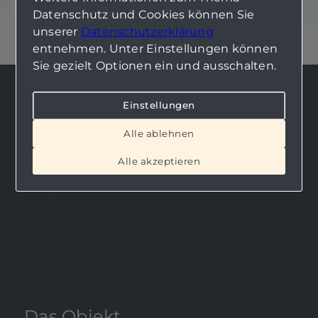
Datenschutz und Cookies können Sie
unserer
Datenschutzerklärung
entnehmen. Unter Einstellungen können
Sie gezielt Optionen ein und ausschalten.
Einstellungen
Grundstück zu kaufen in
Schönwalde-Glien
Alle ablehnen
Großzügig und bauträgerfrei:
Alle akzeptieren
Idyllisch gelegenes
Baugrundstück in Schönwalde
(Berliner Speckgürtel)
Das Objekt