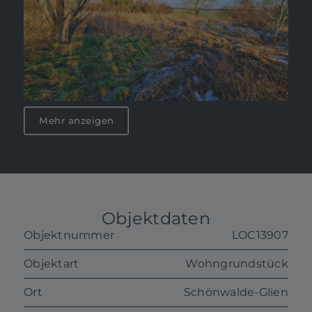
Mehr anzeigen
Objektdaten
Objektnummer
LOC13907
Objektart
Wohngrundstück
Ort
Schönwalde-Glien