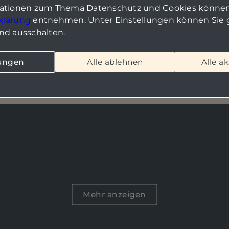
mationen zum Thema Datenschutz und Cookies können
klärung
entnehmen. Unter Einstellungen können Sie g
nd ausschalten.
aus / Renditeobjekt zu kaufen in Eic
anlage mit Potenzial oder grüner Rück
lungen
Alle ablehnen
Alle a
Wohnung mit Balkon & Stellplatz
Mehr anzeigen