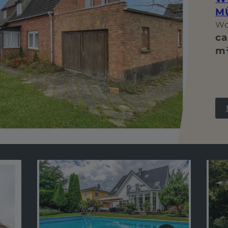
M
Wo
ca
m