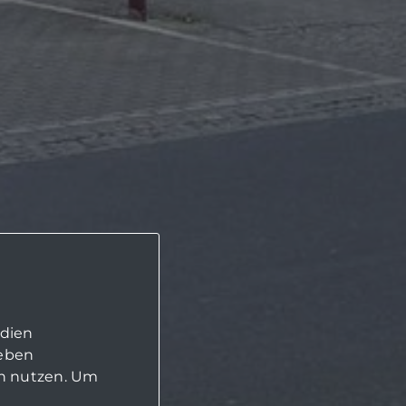
edien
geben
in nutzen. Um