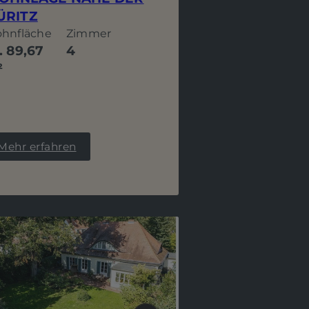
ÜRITZ
hnfläche
Zimmer
. 89,67
4
²
Mehr erfahren