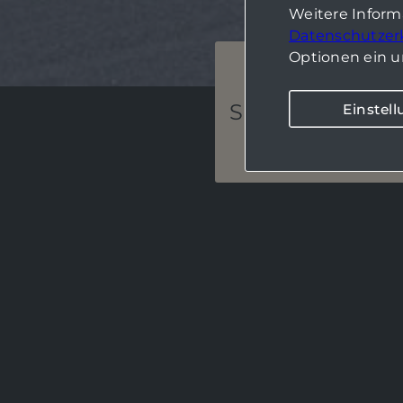
Weitere Infor
Datenschutzer
Optionen ein u
Zinsh
Sichere Kapital
Einstel