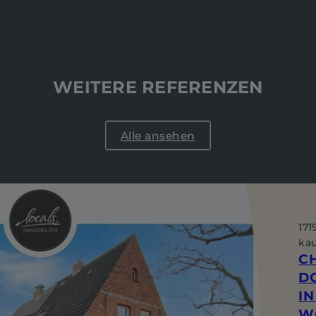
WEITERE REFERENZEN
Alle ansehen
171
ka
C
D
IN
W