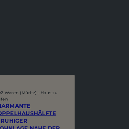
92 Waren (Müritz) - Haus zu
ufen
HARMANTE
OPPELHAUSHÄLFTE
 RUHIGER
OHNLAGE NAHE DER