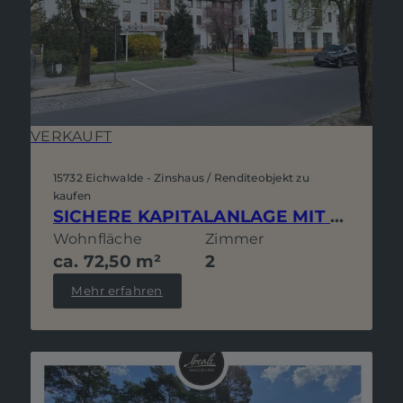
VERKAUFT
15732 Eichwalde - Zinshaus / Renditeobjekt zu
kaufen
SICHERE KAPITALANLAGE MIT POTENZIAL ODER GRÜNER RÜCKZUGSORT – 2-ZI.-WOHNUNG MIT BALKON & STELLPLATZ
Wohnfläche
Zimmer
ca. 72,50 m²
2
Mehr erfahren