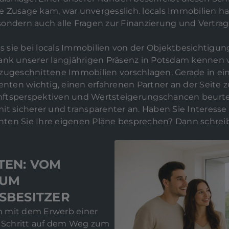
 Zusage kam, war unvergesslich. locals Immobilien hat
sondern auch alle Fragen zur Finanzierung und Vertra
ss sie bei locals Immobilien von der Objektbesichtigu
Dank unserer langjährigen Präsenz in Potsdam kennen 
 zugeschnittene Immobilien vorschlagen. Gerade in e
enten wichtig, einen erfahrenen Partner an der Seite z
ftsperspektiven und Wertsteigerungschancen beurtei
it sicherer und transparenter an. Haben Sie Interesse
ten Sie Ihre eigenen Pläne besprechen? Dann schreib
TEN: VOM
ZUM
SBESITZER
n mit dem Erwerb einer
 Schritt auf dem Weg zum