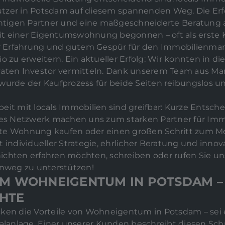
tzer in Potsdam auf diesem spannenden Weg. Die Erf
ichtigen Partner und eine maßgeschneiderte Beratung 
t einer Eigentumswohnung begonnen – oft als erste K
 Erfahrung und gutem Gespür für den Immobilienmark
o zu erweitern. Ein aktueller Erfolg: Wir konnten in di
vaten Investor vermitteln. Dank unserem Team aus Ma
wurde der Kaufprozess für beide Seiten reibungslos un
eit mit locals Immobilien sind greifbar: Kurze Entsc
s Netzwerk machen uns zum starken Partner für Imm
erste Wohnung kaufen oder einen großen Schritt zum M
t individueller Strategie, ehrlicher Beratung und inno
chten erfahren möchten, schreiben oder rufen Sie uns
enweg zu unterstützen!
UM WOHNEIGENTUM IN POTSDAM –
HTE
n die Vorteile von Wohneigentum in Potsdam – sei e
talanlage. Einer unserer Kunden beschreibt diesen Sc