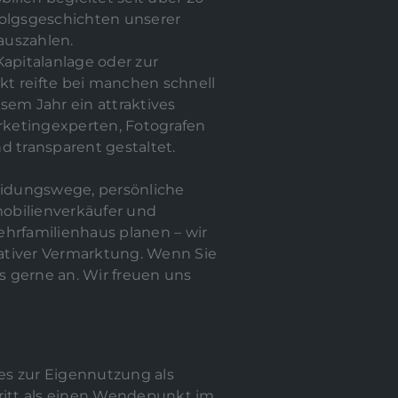
olgsgeschichten unserer
auszahlen.
apitalanlage oder zur
t reifte bei manchen schnell
esem Jahr ein attraktives
rketingexperten, Fotografen
d transparent gestaltet.
heidungswege, persönliche
obilienverkäufer und
ehrfamilienhaus planen – wir
vativer Vermarktung. Wenn Sie
 gerne an. Wir freuen uns
s zur Eigennutzung als
hritt als einen Wendepunkt im