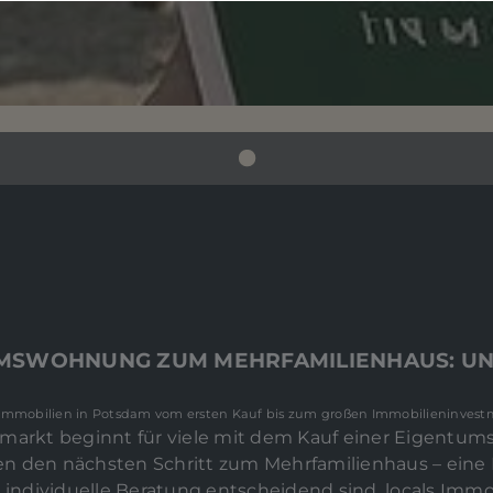
UMSWOHNUNG ZUM MEHRFAMILIENHAUS: U
s Immobilien in Potsdam vom ersten Kauf bis zum großen Immobilieninvest
nmarkt beginnt für viele mit dem Kauf einer Eigentu
n den nächsten Schritt zum Mehrfamilienhaus – eine 
 individuelle Beratung entscheidend sind. locals Immob