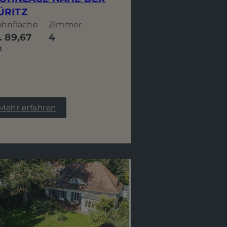
ÜRITZ
hnfläche
Zimmer
. 89,67
4
²
Mehr erfahren