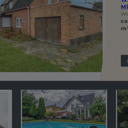
M
Wo
ca
m