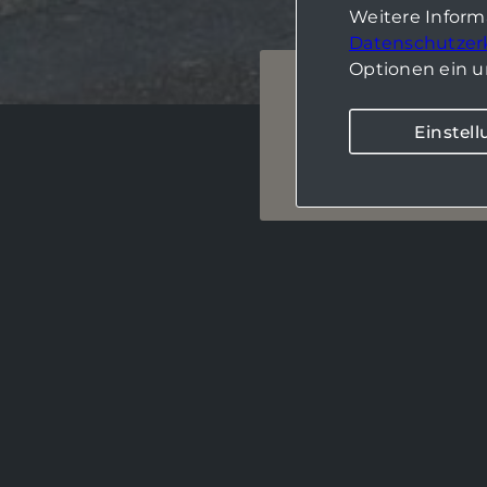
Weitere Infor
Datenschutzer
Optionen ein u
Berlin-Westend
Einstel