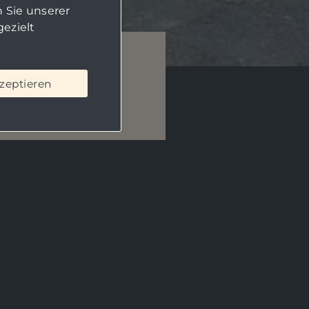
 Sie unserer
ezielt
ber – stilvoll,
kzeptieren