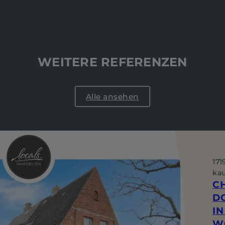
WEITERE REFERENZEN
Alle ansehen
171
ka
C
D
IN
W