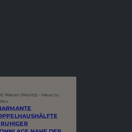
92 Waren (Müritz) - Haus zu
ufen
HARMANTE
OPPELHAUSHÄLFTE
 RUHIGER
OHNLAGE NAHE DER