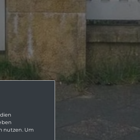
edien
geben
in nutzen. Um