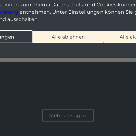
mationen zum Thema Datenschutz und Cookies können
klärung
entnehmen. Unter Einstellungen können Sie g
nd ausschalten.
Haus zu kaufen in Berlin
: Historische Villa für visionäre Liebha
lungen
Alle ablehnen
Alle a
charmant, voller Potenzial
Mehr anzeigen