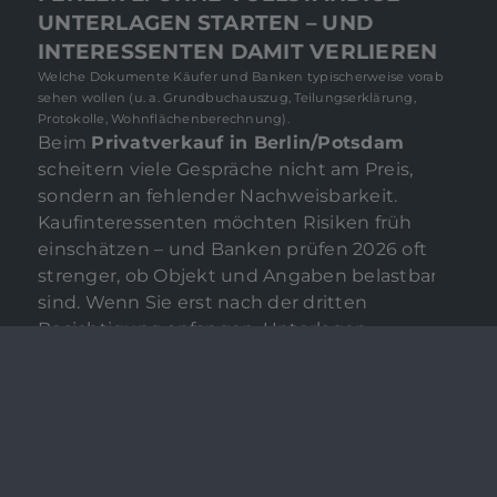
UNTERLAGEN STARTEN – UND
INTERESSENTEN DAMIT VERLIEREN
Welche Dokumente Käufer und Banken typischerweise vorab
sehen wollen (u. a. Grundbuchauszug, Teilungserklärung,
Protokolle, Wohnflächenberechnung).
Beim
Privatverkauf in Berlin/Potsdam
scheitern viele Gespräche nicht am Preis,
sondern an fehlender Nachweisbarkeit.
Kaufinteressenten möchten Risiken früh
einschätzen – und Banken prüfen 2026 oft
strenger, ob Objekt und Angaben belastbar
sind. Wenn Sie erst nach der dritten
Besichtigung anfangen, Unterlagen
zusammenzusuchen, wirkt das schnell
unprofessionell: ernsthafte Käufer springen
ab, Rückfragen ziehen sich, und die
Finanzierung verzögert sich. Im Ergebnis
kann aus „guter Nachfrage“ eine lange
Standzeit werden.